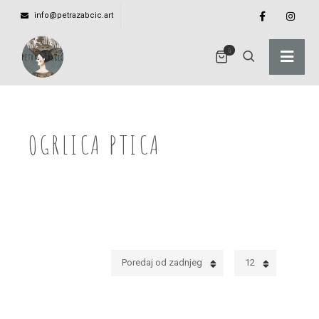
info@petrazabcic.art
0
OGRLICA PTICA
Poredaj od zadnjeg
12