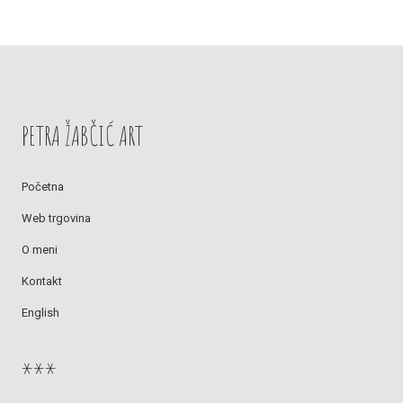
PETRA ŽABČIĆ ART
Početna
Web trgovina
O meni
Kontakt
English
***