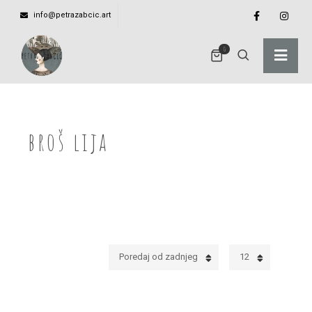
info@petrazabcic.art
0
broš lija
Poredaj od zadnjeg
12