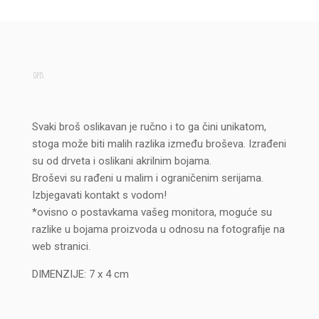
OPIS
Svaki broš oslikavan je ručno i to ga čini unikatom,
stoga može biti malih razlika između broševa. Izrađeni
su od drveta i oslikani akrilnim bojama.
Broševi su rađeni u malim i ograničenim serijama.
Izbjegavati kontakt s vodom!
*ovisno o postavkama vašeg monitora, moguće su
razlike u bojama proizvoda u odnosu na fotografije na
web stranici.
DIMENZIJE: 7 x 4 cm