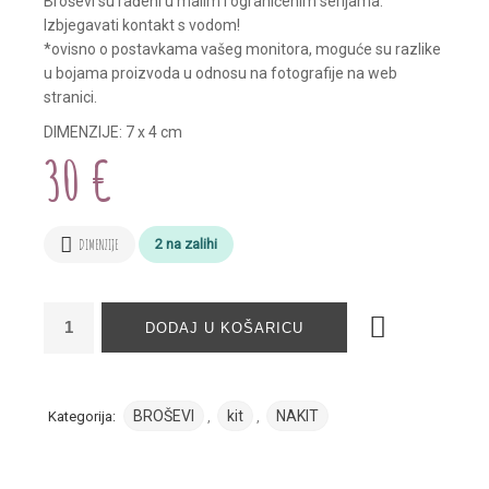
Broševi su rađeni u malim i ograničenim serijama.
Izbjegavati kontakt s vodom!
*ovisno o postavkama vašeg monitora, moguće su razlike
u bojama proizvoda u odnosu na fotografije na web
stranici.
DIMENZIJE: 7 x 4 cm
30
€
2 na zalihi
DIMENZIJE
DODAJ U KOŠARICU
BROŠEVI
kit
NAKIT
Kategorija:
,
,