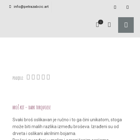
info@petrazabcic.art
0
Podijeli:
broš kit – dark turquoise
Svaki broš oslikavan je ručno i to ga čini unikatom, stoga
može biti malih razlika između broševa. Izrađeni su od
drveta i oslikani akrilnim bojama.